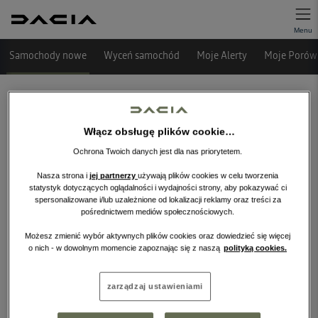
Samochody nowe
Wyceń samochód
Moje Alerty
Moje Porówn
Włącz obsługę plików cookie…
Ochrona Twoich danych jest dla nas priorytetem.
Nasza strona i
jej partnerzy
używają plików cookies w celu tworzenia
statystyk dotyczących oglądalności i wydajności strony, aby pokazywać ci
spersonalizowane i/lub uzależnione od lokalizacji reklamy oraz treści za
pośrednictwem mediów społecznościowych.
Niestety, wybrany dealer nie ma
obecnie żadnych ofert w tej kategorii.
Możesz zmienić wybór aktywnych plików cookies oraz dowiedzieć się więcej
o nich - w dowolnym momencie zapoznając się z naszą
polityką cookies.
Wróć na stronę główną.
zarządzaj ustawieniami
WRÓĆ NA STRONĘ GŁÓWNĄ