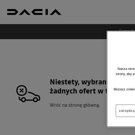
Samoch
Nasza stron
strony, aby 
Niestety, wybrany dealer
Możesz zmieni
żadnych ofert w tej kateg
Wróć na stronę główną.
zarządza