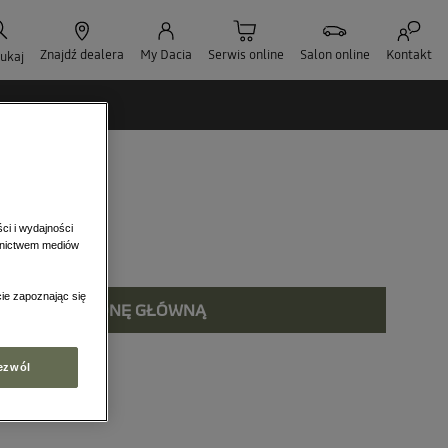
ci i wydajności
ednictwem mediów
ie zapoznając się
RÓĆ NA STRONĘ GŁÓWNĄ
ezwól