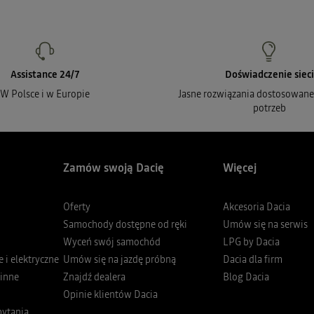
Assistance 24/7
Doświadczenie sieci
W Polsce i w Europie
Jasne rozwiązania dostosowane
potrzeb
Zamów swoją Dacię
Więcej
Oferty
Akcesoria Dacia
Samochody dostępne od ręki
Umów się na serwis
Wyceń swój samochód
LPG by Dacia
i elektryczne
Umów się na jazdę próbną
Dacia dla firm
inne
Znajdź dealera
Blog Dacia
Opinie klientów Dacia
pytania