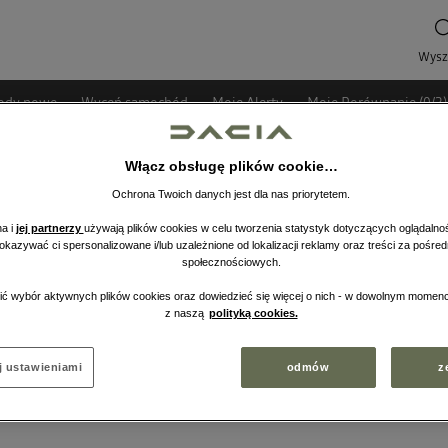
ody nowe
Wyceń samochód
Moje Alerty
Moje Porównanie (
0
/
3
)
Włącz obsługę plików cookie…
Ochrona Twoich danych jest dla nas priorytetem.
a i
jej partnerzy
używają plików cookies w celu tworzenia statystyk dotyczących oglądalnoś
pokazywać ci spersonalizowane i/lub uzależnione od lokalizacji reklamy oraz treści za pośr
społecznościowych.
 nie ma obecnie
ć wybór aktywnych plików cookies oraz dowiedzieć się więcej o nich - w dowolnym momenc
orii.
W
z naszą
polityką cookies.
j ustawieniami
odmów
z