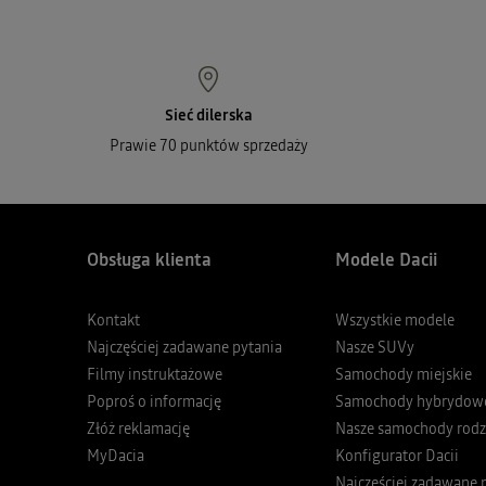
Sieć dilerska
Prawie 70 punktów sprzedaży
Obsługa klienta
Modele Dacii
Kontakt
Wszystkie modele
Najczęściej zadawane pytania
Nasze SUVy
Filmy instruktażowe
Samochody miejskie
Poproś o informację
Samochody hybrydowe 
Złóż reklamację
Nasze samochody rodz
MyDacia
Konfigurator Dacii
Najczęściej zadawane 