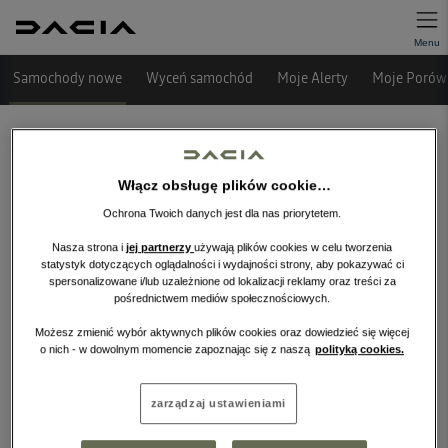
Samochody nowe
Wyceń samochód
Moje Alerty
Moje Porówn
Włącz obsługę plików cookie…
Ochrona Twoich danych jest dla nas priorytetem.
Nasza strona i
jej partnerzy
używają plików cookies w celu tworzenia
statystyk dotyczących oglądalności i wydajności strony, aby pokazywać ci
spersonalizowane i/lub uzależnione od lokalizacji reklamy oraz treści za
pośrednictwem mediów społecznościowych.
Niestety, wybrany dealer nie ma
obecnie żadnych ofert w tej kategorii.
Możesz zmienić wybór aktywnych plików cookies oraz dowiedzieć się więcej
o nich - w dowolnym momencie zapoznając się z naszą
polityką cookies.
Wróć na stronę główną.
zarządzaj ustawieniami
WRÓĆ NA STRONĘ GŁÓWNĄ