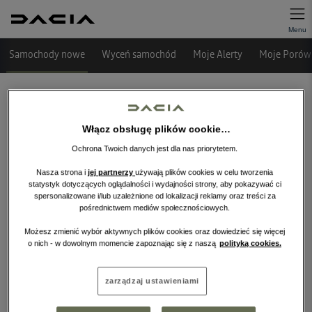
Samochody nowe
Wyceń samochód
Moje Alerty
Moje Porówn
Włącz obsługę plików cookie…
Ochrona Twoich danych jest dla nas priorytetem.
Nasza strona i
jej partnerzy
używają plików cookies w celu tworzenia
statystyk dotyczących oglądalności i wydajności strony, aby pokazywać ci
spersonalizowane i/lub uzależnione od lokalizacji reklamy oraz treści za
pośrednictwem mediów społecznościowych.
Niestety, wybrany dealer nie ma
obecnie żadnych ofert w tej kategorii.
Możesz zmienić wybór aktywnych plików cookies oraz dowiedzieć się więcej
o nich - w dowolnym momencie zapoznając się z naszą
polityką cookies.
Wróć na stronę główną.
zarządzaj ustawieniami
WRÓĆ NA STRONĘ GŁÓWNĄ