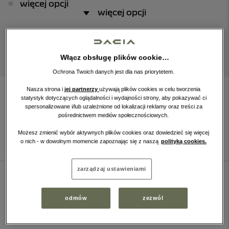
więcej opcji
więcej opcji
WYCZYŚĆ FILTRY
Włącz obsługę plików cookie…
Ochrona Twoich danych jest dla nas priorytetem.
Nasza strona i
jej partnerzy
używają plików cookies w celu tworzenia
WYNIKI
WYSZUKIWANIA
statystyk dotyczących oglądalności i wydajności strony, aby pokazywać ci
spersonalizowane i/lub uzależnione od lokalizacji reklamy oraz treści za
pośrednictwem mediów społecznościowych.
Sortuj
według:
Możesz zmienić wybór aktywnych plików cookies oraz dowiedzieć się więcej
o nich - w dowolnym momencie zapoznając się z naszą
polityką cookies.
zarządzaj ustawieniami
DACIA DUSTER
odmów
zezwól
Duster 1.0 TCe Extreme LPG
94 900 PLN