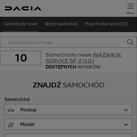
Samochody nowe
Wyceń samochód
Moje Porównanie (
0
/
3
)
10
Samochody nowe (
NAZARUK
SERVICE SP. Z O.O.
)
DOSTĘPNYCH
WYNIKÓW
ZNAJDŹ
SAMOCHÓD
Samochód