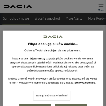
Samochody nowe
Wyceń samochód
Moje Alerty
Moje Porówn
Włącz obsługę plików cookie…
Ochrona Twoich danych jest dla nas priorytetem.
Nasza strona i
jej partnerzy
używają plików cookies w celu tworzenia
statystyk dotyczących oglądalności i wydajności strony, aby pokazywać ci
spersonalizowane i/lub uzależnione od lokalizacji reklamy oraz treści za
pośrednictwem mediów społecznościowych.
Niestety, wybrany dealer nie ma
obecnie żadnych ofert w tej kategorii.
Możesz zmienić wybór aktywnych plików cookies oraz dowiedzieć się więcej
o nich - w dowolnym momencie zapoznając się z naszą
polityką cookies.
Wróć na stronę główną.
zarządzaj ustawieniami
WRÓĆ NA STRONĘ GŁÓWNĄ