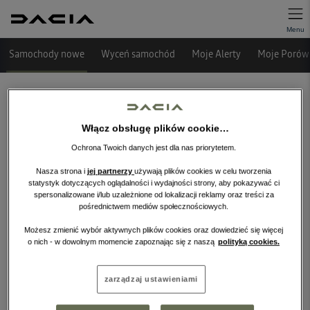
Samochody nowe
Wyceń samochód
Moje Alerty
Moje Porówn
Włącz obsługę plików cookie…
Ochrona Twoich danych jest dla nas priorytetem.
Nasza strona i
jej partnerzy
używają plików cookies w celu tworzenia
statystyk dotyczących oglądalności i wydajności strony, aby pokazywać ci
spersonalizowane i/lub uzależnione od lokalizacji reklamy oraz treści za
pośrednictwem mediów społecznościowych.
Niestety, wybrany dealer nie ma
obecnie żadnych ofert w tej kategorii.
Możesz zmienić wybór aktywnych plików cookies oraz dowiedzieć się więcej
o nich - w dowolnym momencie zapoznając się z naszą
polityką cookies.
Wróć na stronę główną.
zarządzaj ustawieniami
WRÓĆ NA STRONĘ GŁÓWNĄ