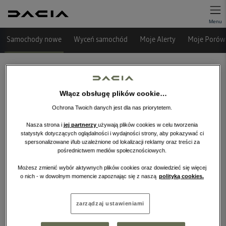
Samochody nowe
Wyceń samochód
Moje Alerty
Moje Porówn
Włącz obsługę plików cookie…
Ochrona Twoich danych jest dla nas priorytetem.
Nasza strona i
jej partnerzy
używają plików cookies w celu tworzenia
statystyk dotyczących oglądalności i wydajności strony, aby pokazywać ci
spersonalizowane i/lub uzależnione od lokalizacji reklamy oraz treści za
pośrednictwem mediów społecznościowych.
Niestety, wybrany dealer nie ma
obecnie żadnych ofert w tej kategorii.
Możesz zmienić wybór aktywnych plików cookies oraz dowiedzieć się więcej
o nich - w dowolnym momencie zapoznając się z naszą
polityką cookies.
Wróć na stronę główną.
zarządzaj ustawieniami
WRÓĆ NA STRONĘ GŁÓWNĄ