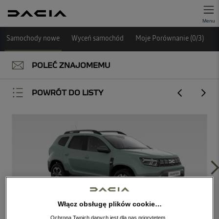
Samochody nowe
Wyceń samochód
Moje Porównanie (
0
/
3
)
POLEĆ ZNAJOMEMU
POWRÓT DO LISTY
Włącz obsługę plików cookie…
Ochrona Twoich danych jest dla nas priorytetem.