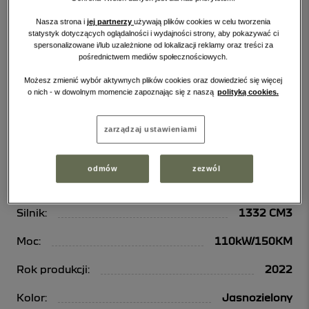
Nasza strona i
jej partnerzy
używają plików cookies w celu tworzenia
statystyk dotyczących oglądalności i wydajności strony, aby pokazywać ci
spersonalizowane i/lub uzależnione od lokalizacji reklamy oraz treści za
DACIA DUSTER
pośrednictwem mediów społecznościowych.
Możesz zmienić wybór aktywnych plików cookies oraz dowiedzieć się więcej
Duster 1.3 TCe Journey EDC
o nich - w dowolnym momencie zapoznając się z naszą
polityką cookies.
102 700 PLN
zarządzaj ustawieniami
Id:
72320
odmów
zezwól
Paliwo:
Benzyna
Silnik:
1332 CM3
Moc:
110kW/150KM
Rok produkcji:
2022
Kolor:
Jasnozielony